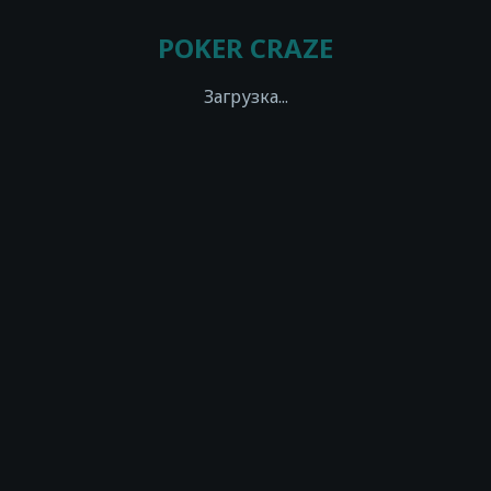
POKER CRAZE
Загрузка...