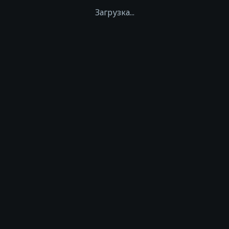
Загрузка...