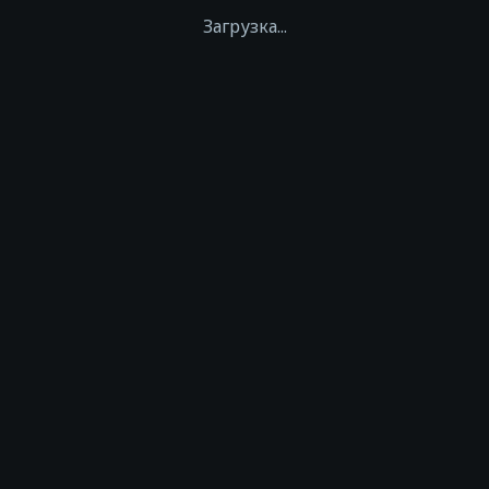
Загрузка...