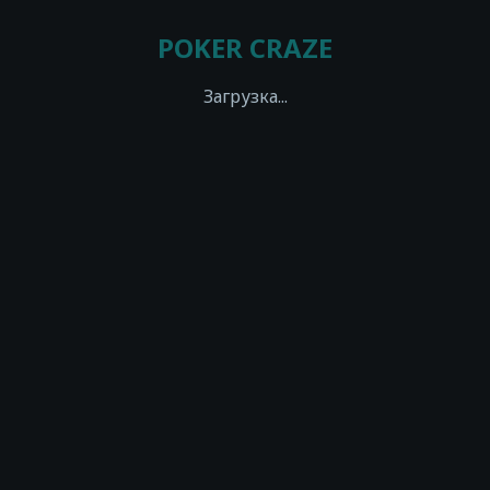
POKER CRAZE
Загрузка...