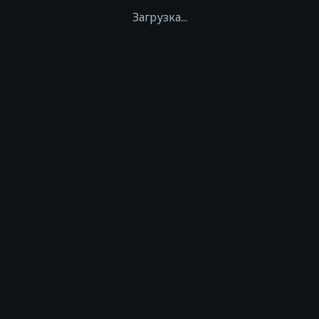
Загрузка...