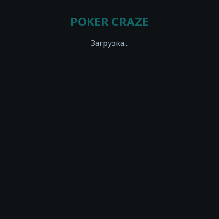
POKER CRAZE
Загрузка...