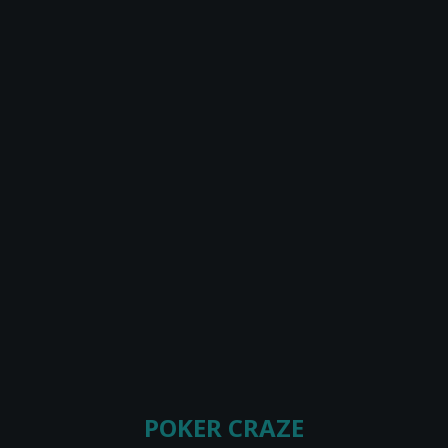
POKER CRAZE