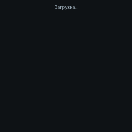
Загрузка...