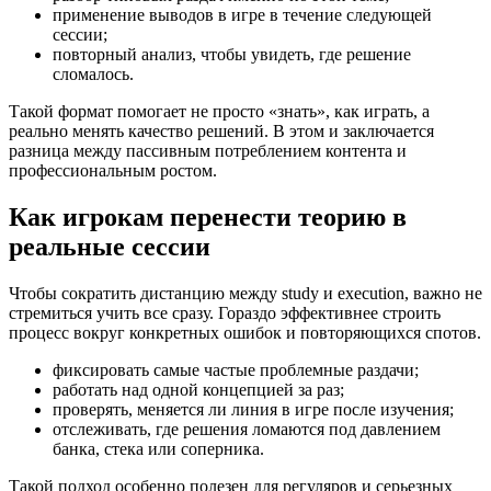
применение выводов в игре в течение следующей
сессии;
повторный анализ, чтобы увидеть, где решение
сломалось.
Такой формат помогает не просто «знать», как играть, а
реально менять качество решений. В этом и заключается
разница между пассивным потреблением контента и
профессиональным ростом.
Как игрокам перенести теорию в
реальные сессии
Чтобы сократить дистанцию между study и execution, важно не
стремиться учить все сразу. Гораздо эффективнее строить
процесс вокруг конкретных ошибок и повторяющихся спотов.
фиксировать самые частые проблемные раздачи;
работать над одной концепцией за раз;
проверять, меняется ли линия в игре после изучения;
отслеживать, где решения ломаются под давлением
банка, стека или соперника.
Такой подход особенно полезен для регуляров и серьезных