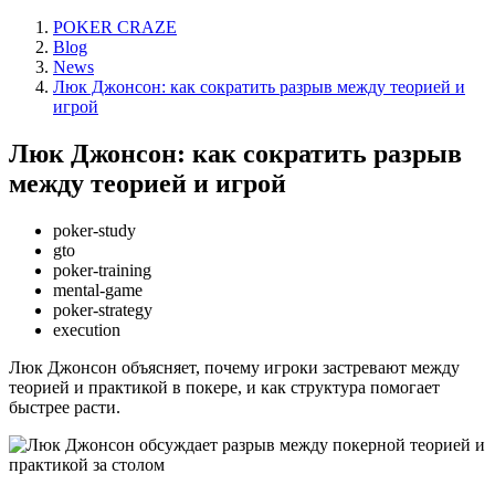
POKER CRAZE
Blog
News
Люк Джонсон: как сократить разрыв между теорией и
игрой
Люк Джонсон: как сократить разрыв
между теорией и игрой
poker-study
gto
poker-training
mental-game
poker-strategy
execution
Люк Джонсон объясняет, почему игроки застревают между
теорией и практикой в покере, и как структура помогает
быстрее расти.