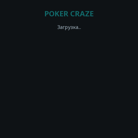
POKER CRAZE
Загрузка...